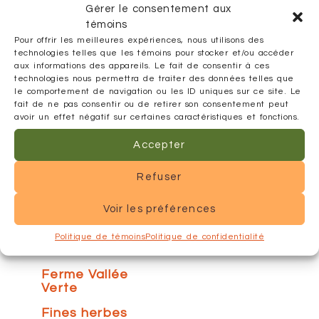
Gérer le consentement aux
Réinitialiser
témoins
mes choix
Pour offrir les meilleures expériences, nous utilisons des
technologies telles que les témoins pour stocker et/ou accéder
Alexis et
aux informations des appareils. Le fait de consentir à ces
Propolis
technologies nous permettra de traiter des données telles que
le comportement de navigation ou les ID uniques sur ce site. Le
Arbres
fait de ne pas consentir ou de retirer son consentement peut
fruitiers
avoir un effet négatif sur certaines caractéristiques et fonctions.
BioOeufs
Accepter
Cuisine de la
Bergère
Refuser
Emporium
Voir les préférences
Safran
Érablière du
Politique de témoins
Politique de confidentialité
Lac Blanc
Ferme Vallée
Verte
Fines herbes