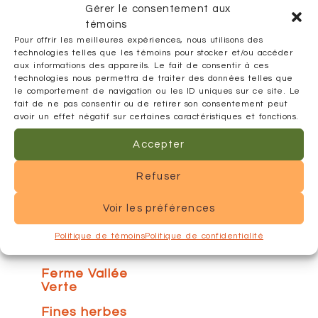
Gérer le consentement aux
Réinitialiser
témoins
mes choix
Pour offrir les meilleures expériences, nous utilisons des
technologies telles que les témoins pour stocker et/ou accéder
Alexis et
aux informations des appareils. Le fait de consentir à ces
Propolis
technologies nous permettra de traiter des données telles que
le comportement de navigation ou les ID uniques sur ce site. Le
Arbres
fait de ne pas consentir ou de retirer son consentement peut
fruitiers
avoir un effet négatif sur certaines caractéristiques et fonctions.
BioOeufs
Accepter
Cuisine de la
Bergère
Refuser
Emporium
Voir les préférences
Safran
Érablière du
Politique de témoins
Politique de confidentialité
Lac Blanc
Ferme Vallée
Verte
Fines herbes