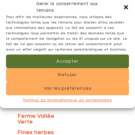
Gérer le consentement aux
Réinitialiser
témoins
mes choix
Pour offrir les meilleures expériences, nous utilisons des
technologies telles que les témoins pour stocker et/ou accéder
Alexis et
aux informations des appareils. Le fait de consentir à ces
Propolis
technologies nous permettra de traiter des données telles que
le comportement de navigation ou les ID uniques sur ce site. Le
Arbres
fait de ne pas consentir ou de retirer son consentement peut
fruitiers
avoir un effet négatif sur certaines caractéristiques et fonctions.
BioOeufs
Accepter
Cuisine de la
Bergère
Refuser
Emporium
Voir les préférences
Safran
Érablière du
Politique de témoins
Politique de confidentialité
Lac Blanc
Ferme Vallée
Verte
Fines herbes