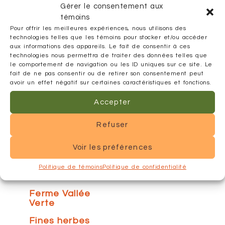
Gérer le consentement aux
Réinitialiser
témoins
mes choix
Pour offrir les meilleures expériences, nous utilisons des
technologies telles que les témoins pour stocker et/ou accéder
Alexis et
aux informations des appareils. Le fait de consentir à ces
Propolis
technologies nous permettra de traiter des données telles que
le comportement de navigation ou les ID uniques sur ce site. Le
Arbres
fait de ne pas consentir ou de retirer son consentement peut
fruitiers
avoir un effet négatif sur certaines caractéristiques et fonctions.
BioOeufs
Accepter
Cuisine de la
Bergère
Refuser
Emporium
Voir les préférences
Safran
Érablière du
Politique de témoins
Politique de confidentialité
Lac Blanc
Ferme Vallée
Verte
Fines herbes