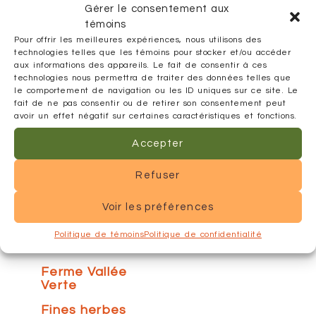
Gérer le consentement aux
Réinitialiser
témoins
mes choix
Pour offrir les meilleures expériences, nous utilisons des
technologies telles que les témoins pour stocker et/ou accéder
Alexis et
aux informations des appareils. Le fait de consentir à ces
Propolis
technologies nous permettra de traiter des données telles que
le comportement de navigation ou les ID uniques sur ce site. Le
Arbres
fait de ne pas consentir ou de retirer son consentement peut
fruitiers
avoir un effet négatif sur certaines caractéristiques et fonctions.
BioOeufs
Accepter
Cuisine de la
Bergère
Refuser
Emporium
Voir les préférences
Safran
Érablière du
Politique de témoins
Politique de confidentialité
Lac Blanc
Ferme Vallée
Verte
Fines herbes