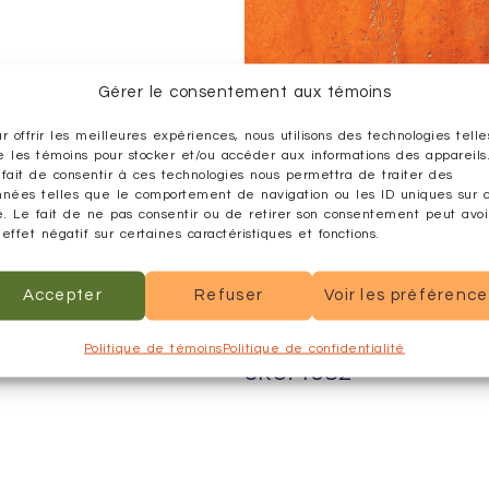
Gérer le consentement aux témoins
Informations
r offrir les meilleures expériences, nous utilisons des technologies telle
 les témoins pour stocker et/ou accéder aux informations des appareils
fait de consentir à ces technologies nous permettra de traiter des
nnées telles que le comportement de navigation ou les ID uniques sur 
Famille
Cucurbit
e. Le fait de ne pas consentir ou de retirer son consentement peut avoi
effet négatif sur certaines caractéristiques et fonctions.
Nom latin
Cucurbit
Accepter
Refuser
Voir les préférenc
Type de culture
Annuelle
Politique de témoins
Politique de confidentialité
SKU: 1982