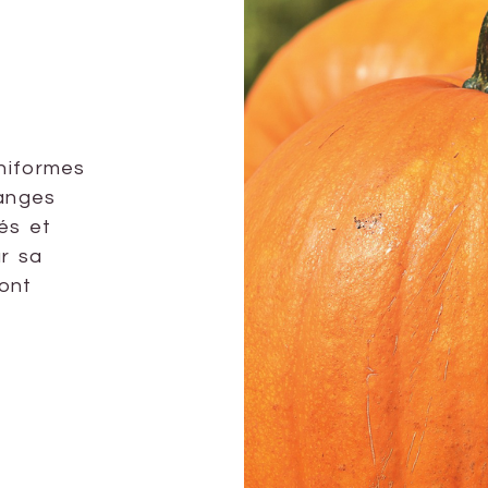
uniformes
ranges
és et
r sa
sont