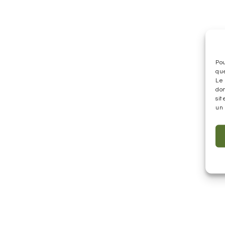
Pou
que
Le 
do
sit
un 