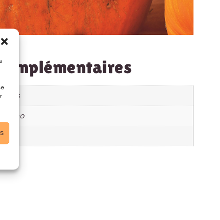
 complémentaires
s
.
ce
acées
r
a pepo
es