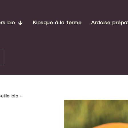
rs bio
Kiosque à la ferme
Ardoise prép
uille bio –