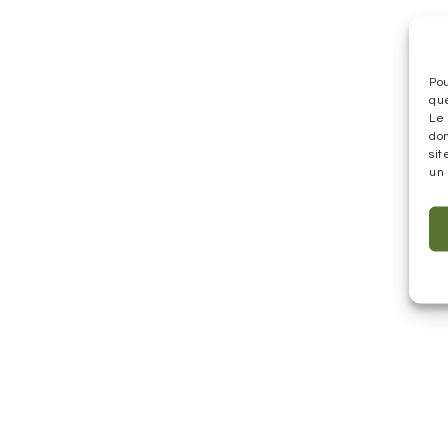
Pou
que
Le 
do
sit
un 