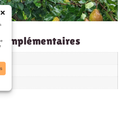
s
.
 complémentaires
ce
r
es