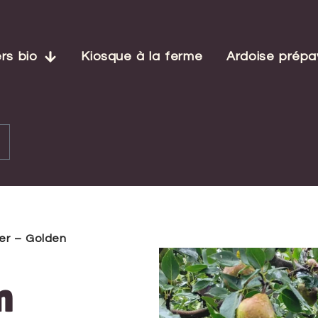
rs bio
Kiosque à la ferme
Ardoise prép
ier – Golden
n