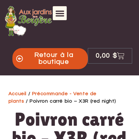
Retour à la
0,00
$
boutique
Accueil
/
Précommande - Vente de
plants
/ Poivron carré bio – X3R (red night)
Poivron carré
bio – X3R (red